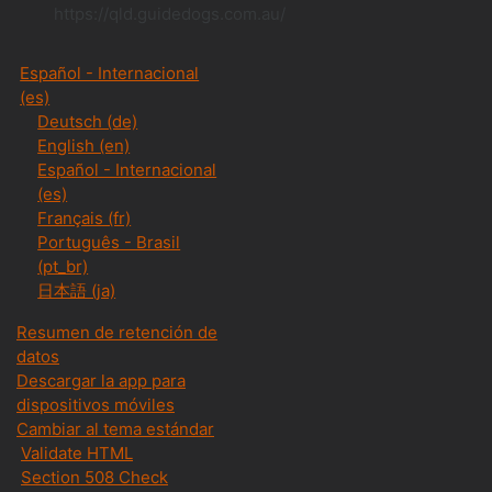
https://qld.guidedogs.com.au/
Español - Internacional
‎(es)‎
Deutsch ‎(de)‎
English ‎(en)‎
Español - Internacional
‎(es)‎
Français ‎(fr)‎
Português - Brasil
‎(pt_br)‎
日本語 ‎(ja)‎
Resumen de retención de
datos
Descargar la app para
dispositivos móviles
Cambiar al tema estándar
Validate HTML
Section 508 Check